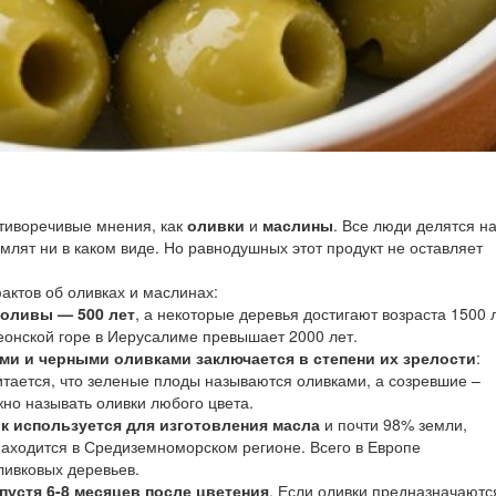
отиворечивые мнения, как
оливки
и
маслины
. Все люди делятся н
емлят ни в каком виде. Но равнодушных этот продукт не оставляет
актов об оливках и маслинах:
оливы — 500 лет
, а некоторые деревья достигают возраста 1500 
леонской горе в Иерусалиме превышает 2000 лет.
ми и черными оливками заключается в степени их зрелости
:
тается, что зеленые плоды называются оливками, а созревшие –
но называть оливки любого цвета.
 используется для изготовления масла
и почти 98% земли,
аходится в Средиземноморском регионе. Всего в Европе
ливковых деревьев.
пустя 6-8 месяцев после цветения
. Если оливки предназначаютс