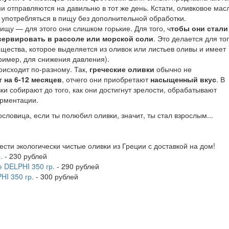
ни отправляются на давильню в тот же день. Кстати, оливковое мас
 употребляться в пищу без дополнительной обработки.
ищу — для этого они слишком горькие. Для того, ч
тобы они стали
сервировать в рассоле или морской соли
. Это делается для тог
щества, которое выделяется из оливок или листьев оливы и имеет
имер, для снижения давления).
оисходит по-разному. Так,
греческие оливки
обычно не
 на 6-12 месяцев
, отчего они приобретают
насыщенный вкус
. В
ки собирают до того, как они достигнут зрелости, обрабатывают
рментации.
ословица, если ты полюбил оливки, значит, ты стал взрослым...
ти экологически чистые оливки из Греции с доставкой на дом!
.
- 230 рублей
 DELPHI 350 гр.
- 290 рублей
HI 350 гр.
- 300 рублей