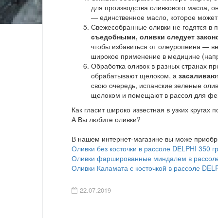
для производства оливкового масла, о
— единственное масло, которое может
Свежесобранные оливки не годятся в п
съедобными, оливки следует закон
чтобы избавиться от олеуропеина — ве
широкое применение в медицине (напр
Обработка оливок в разных странах пр
обрабатывают щелоком, а
засаливают
свою очередь, испанские зеленые олив
щелоком и помещают в рассол для фе
Как гласит широко известная в узких кругах п
А Вы любите оливки?
В нашем интернет-магазине вы може приобрес
Оливки без косточки в рассоле DELPHI 350 гр
Оливки фаршированные миндалем в рассоле
Оливки Каламата с косточкой в рассоле DELP
22.07.2019