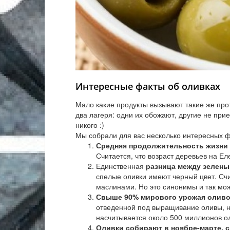
Интересные факты об оливках
Мало какие продукты вызывают такие же пр
два лагеря: одни их обожают, другие не при
никого :)
Мы собрали для вас несколько интересных ф
Средняя продолжительность жизни 
Считается, что возраст деревьев на Е
Единственная
разница между зелены
спелые оливки имеют черный цвет. Счи
маслинами. Но это синонимы и так мож
Свыше 90% мирового урожая оливок
отведенной под выращивание оливы, н
насчитывается около 500 миллионов о
Оливки собирают в ноябре-марте, с