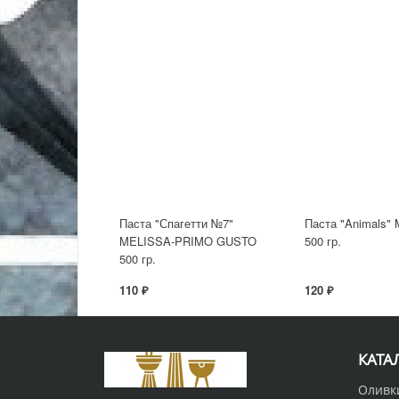
Паста "Спагетти №7"
Паста "Animals"
MELISSA-PRIMO GUSTO
500 гр.
500 гр.
110 ₽
120 ₽
КАТА
Оливк