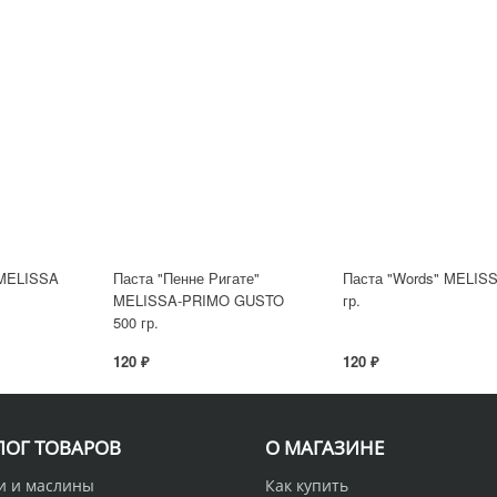
 MELISSA
Паста "Пенне Ригате"
Паста "Words" MELIS
MELISSA-PRIMO GUSTO
гр.
500 гр.
120 ₽
120 ₽
ЛОГ ТОВАРОВ
О МАГАЗИНЕ
и и маслины
Как купить